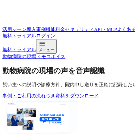
活用シーン
導入事例
機能
料金
セキュリティ
API・MCP
よくあ
無料トライアル
ログイン
無料トライアル
メニュー
動物病院の現場 × モコボイス
動物病院の現場
の声を音声認識
飼い主への説明や診療方針、院内申し送りを正確に記録した
事例・ご利用の流れつき
資料をダウンロード