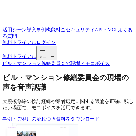
活用シーン
導入事例
機能
料金
セキュリティ
API・MCP
よくあ
る質問
無料トライアル
ログイン
無料トライアル
メニュー
ビル・マンション修繕委員会の現場 × モコボイス
ビル・マンション修繕委員会の現場
の
声を音声認識
大規模修繕の検討経緯や業者選定に関する議論を正確に残し
たい場面で、モコボイスを活用できます。
事例・ご利用の流れつき
資料をダウンロード