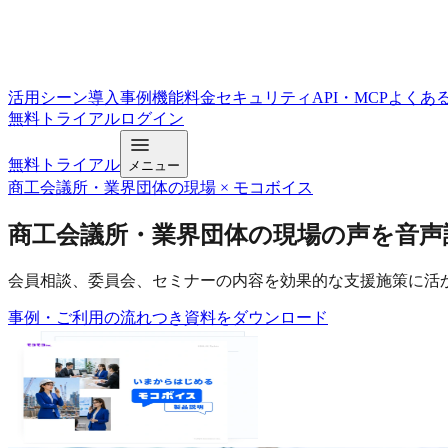
活用シーン
導入事例
機能
料金
セキュリティ
API・MCP
よくあ
無料トライアル
ログイン
無料トライアル
メニュー
商工会議所・業界団体の現場 × モコボイス
商工会議所・業界団体の現場
の声を音声
会員相談、委員会、セミナーの内容を効果的な支援施策に活
事例・ご利用の流れつき
資料をダウンロード