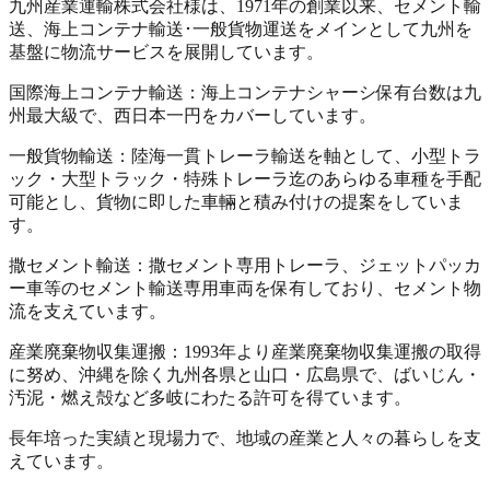
九州産業運輸株式会社様は、1971年の創業以来、セメント輸
送、海上コンテナ輸送･一般貨物運送をメインとして九州を
基盤に物流サービスを展開しています。
国際海上コンテナ輸送
：海上コンテナシャーシ保有台数は九
州最大級で、西日本一円をカバーしています。
一般貨物輸送
：陸海一貫トレーラ輸送を軸として、小型トラ
ック・大型トラック・特殊トレーラ迄のあらゆる車種を手配
可能とし、貨物に即した車輛と積み付けの提案をしていま
す。
撒セメント輸送
：撒セメント専用トレーラ、ジェットパッカ
ー車等のセメント輸送専用車両を保有しており、セメント物
流を支えています。
産業廃棄物収集運搬
：1993年より産業廃棄物収集運搬の取得
に努め、沖縄を除く九州各県と山口・広島県で、ばいじん・
汚泥・燃え殻など多岐にわたる許可を得ています。
長年培った実績と現場力で、地域の産業と人々の暮らしを支
えています。