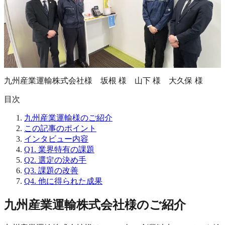
九州産業運輸株式会社様 坂根 様 山下 様 大久保 様
目次
九州産業運輸様のご紹介
この記事のポイント
インタビュー内容
Q1. 業界特有の課題
Q2. 選定の決め手
Q3. 課題の改善
Q4. 他に得られた成果
九州産業運輸株式会社様のご紹介