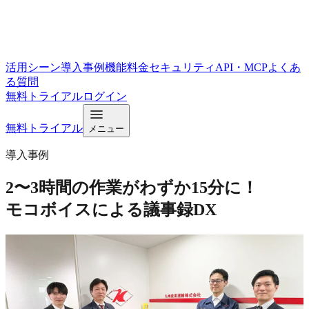
活用シーン
導入事例
機能
料金
セキュリティ
API・MCP
よくあ
る質問
無料トライアル
ログイン
無料トライアル
メニュー
導入事例
2〜3時間の作業がわずか15分に！
モコボイスによる議事録DX