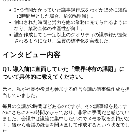
2〜3時間かかっていた議事録作成をわずか15分に短縮
（2時間半とした場合、約90%削減）。
創出された時間と労力を他の業務に充てられるように
なり、業務全体の生産性が向上。
誰が作成しても一定以上のクオリティの議事録が担保
されるようになり、品質の標準化を実現した。
インタビュー内容
Q1. 導入前に直面していた「業界特有の課題」に
ついて具体的に教えてください。
元々、私が社長や役員も参加する経営会議の議事録作成を担
当していました。
毎月の会議が2時間ほどあるのですが、その議事録を起こす
のにさらに2〜3時間かかっており、非常に手間だと感じてい
ました。会議中は議論に集中したいのでメモを取る余裕がな
く、後から会議の録音を聞き直して作成するという状況でし
た。