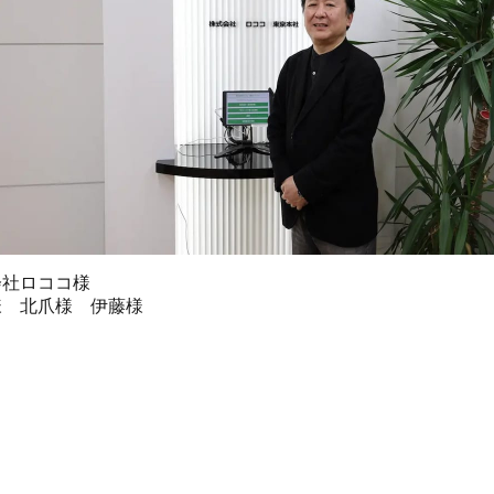
会社ロココ様
様 北爪様 伊藤様