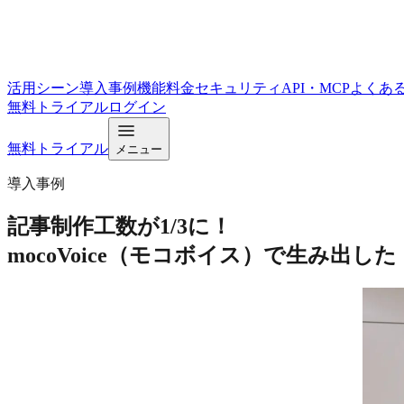
活用シーン
導入事例
機能
料金
セキュリティ
API・MCP
よくあ
無料トライアル
ログイン
無料トライアル
メニュー
導入事例
記事制作工数が1/3に！
mocoVoice（モコボイス）で生み出