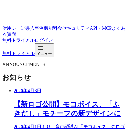
活用シーン
導入事例
機能
料金
セキュリティ
API・MCP
よくあ
る質問
無料トライアル
ログイン
無料トライアル
メニュー
ANNOUNCEMENTS
お知らせ
2026年4月3日
【新ロゴ公開】モコボイス、「ふ
きだし」モチーフの新デザインに
2026年4月1日より、音声認識AI「モコボイス」のロゴ